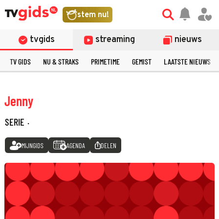
stem nu!
tvgids
streaming
nieuws
TV GIDS
NU & STRAKS
PRIMETIME
GEMIST
LAATSTE NIEUWS
Jenny
SERIE
·
MIJNGIDS
AGENDA
DELEN