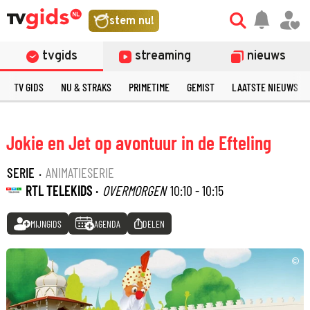
stem nu!
tvgids
streaming
nieuws
TV GIDS
NU & STRAKS
PRIMETIME
GEMIST
LAATSTE NIEUWS
Jokie en Jet op avontuur in de Efteling
SERIE
·
ANIMATIESERIE
RTL TELEKIDS ·
OVERMORGEN
10:10 - 10:15
MIJNGIDS
AGENDA
DELEN
©