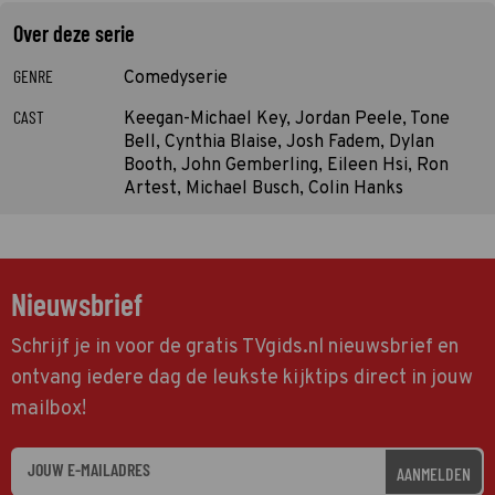
Over deze serie
GENRE
Comedyserie
CAST
Keegan-Michael Key, Jordan Peele, Tone
Bell, Cynthia Blaise, Josh Fadem, Dylan
Booth, John Gemberling, Eileen Hsi, Ron
Artest, Michael Busch, Colin Hanks
Nieuwsbrief
Schrijf je in voor de gratis TVgids.nl nieuwsbrief en
ontvang iedere dag de leukste kijktips direct in jouw
mailbox!
AANMELDEN