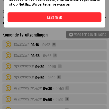
hit op Netflix. Wij vertellen je waarom!
Jordan Peele, twee relevante komieken en schrijvers die
gewend zijn dingen van buitenaf te observeren, het leven
op provocerende wijze bekijken door middel van sketches
LEES MEER
en livefragmenten.
Komende tv-uitzendingen
VOEG TOE AAN MIJNGIDS
VANNACHT
04:16
- 04:36
H
VANNACHT
04:36
- 04:56
H
OVERMORGEN
04:30
- 04:50
H
OVERMORGEN
04:50
- 05:10
H
10 AUGUSTUS 2026
04:30
- 04:50
H
10 AUGUSTUS 2026
04:50
- 05:10
H