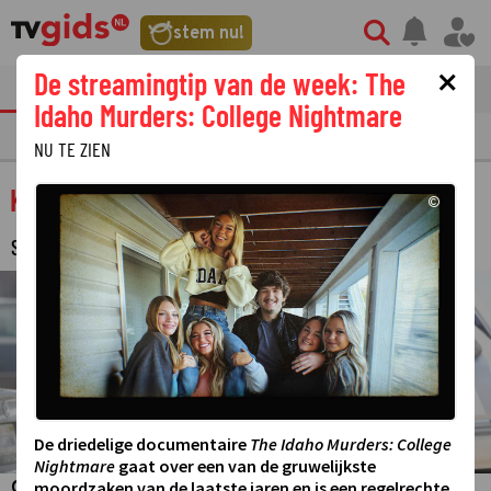
stem nu!
×
De streamingtip van de week: The
tvgids
streaming
nieuws
Idaho Murders: College Nightmare
TV GIDS
NU & STRAKS
PRIMETIME
GEMIST
LAATSTE NIEUWS
NU TE ZIEN
Key & Peele
©
SERIE
·
COMEDYSERIE
©
De driedelige documentaire
The Idaho Murders: College
Nightmare
gaat over een van de gruwelijkste
moordzaken van de laatste jaren en is een regelrechte
Originele comedyserie waarin Keegan-Michael Key en