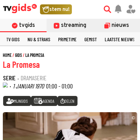
stem nu!
tvgids
streaming
nieuws
TV GIDS
NU & STRAKS
PRIMETIME
GEMIST
LAATSTE NIEUWS
HOME
GIDS
LA PROMESA
La Promesa
SERIE
·
DRAMASERIE
·
1 JANUARI 1970
01:00 - 01:00
MIJNGIDS
AGENDA
DELEN
©