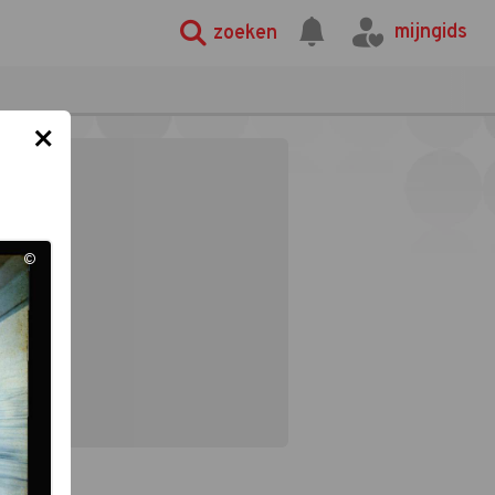
mijngids
zoeken
×
©