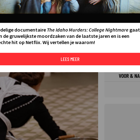
FILMS 
SERIES
edelige documentaire
The Idaho Murders: College Nightmare
gaat
n de gruwelijkste moordzaken van de laatste jaren en is een
chte hit op Netflix. Wij vertellen je waarom!
N AAN AGENDA
DELEN
DE KIJ
TIP
LEES MEER
©
VOOR & NA