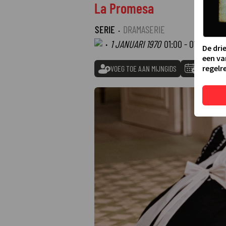
La Promesa
SERIE
·
DRAMASERIE
·
1 JANUARI 1970
01:00 - 01:00
De dri
een va
regelre
VOEG TOE AAN MIJNGIDS
TOEVOEGE