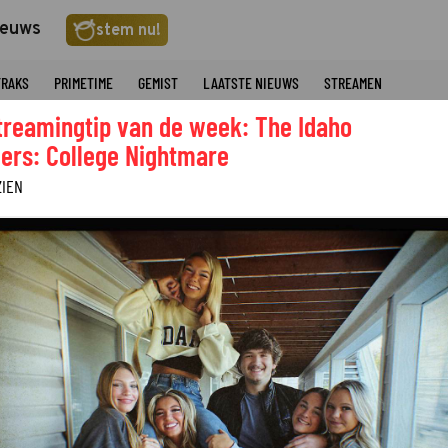
ieuws
stem nu!
TRAKS
PRIMETIME
GEMIST
LAATSTE NIEUWS
STREAMEN
treamingtip van de week: The Idaho
ers: College Nightmare
ZIEN