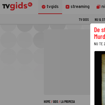
tvgids
streaming
n
TV GIDS
NU & S
De s
Murd
NU TE 
HOME
GIDS
LA PROMESA