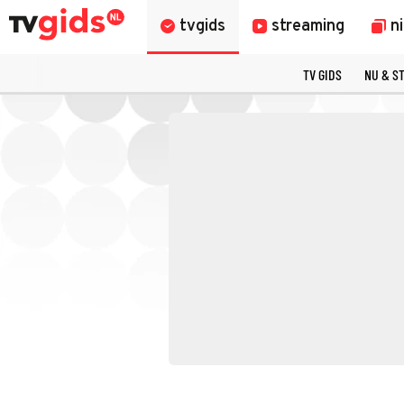
tvgids
streaming
n
TV GIDS
NU & S