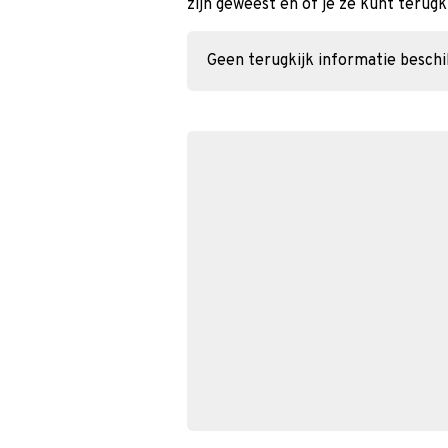
zijn geweest en of je ze kunt terugk
Geen terugkijk informatie besch