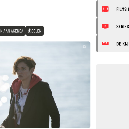
FILMS 
SERIES
N AAN AGENDA
DELEN
DE KIJ
TIP
©