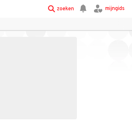
mijngids
zoeken