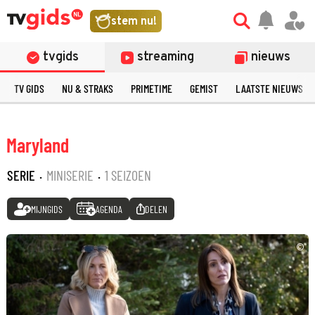
stem nu!
tvgids
streaming
nieuws
TV GIDS
NU & STRAKS
PRIMETIME
GEMIST
LAATSTE NIEUWS
Maryland
SERIE
·
MINISERIE
·
1 SEIZOEN
MIJNGIDS
AGENDA
DELEN
©