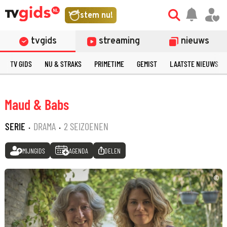
stem nu!
tvgids
streaming
nieuws
TV GIDS
NU & STRAKS
PRIMETIME
GEMIST
LAATSTE NIEUWS
Maud & Babs
SERIE
·
DRAMA
·
2 SEIZOENEN
MIJNGIDS
AGENDA
DELEN
©