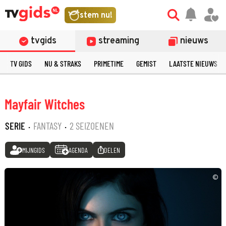
stem nu!
tvgids
streaming
nieuws
TV GIDS
NU & STRAKS
PRIMETIME
GEMIST
LAATSTE NIEUWS
Mayfair Witches
SERIE
·
FANTASY
·
2 SEIZOENEN
MIJNGIDS
AGENDA
DELEN
©