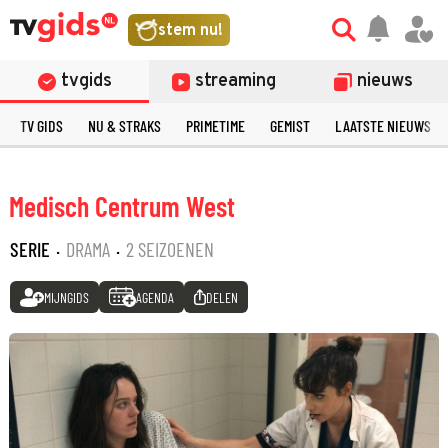
stem nu!
tvgids
streaming
nieuws
TV GIDS
NU & STRAKS
PRIMETIME
GEMIST
LAATSTE NIEUWS
Medisch Centrum West
SERIE
·
DRAMA
·
2 SEIZOENEN
MIJNGIDS
AGENDA
DELEN