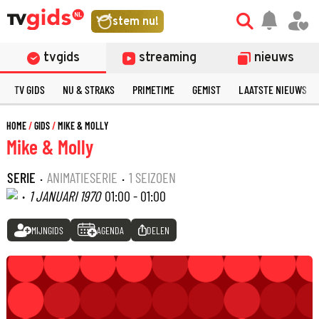
stem nu!
tvgids
streaming
nieuws
TV GIDS
NU & STRAKS
PRIMETIME
GEMIST
LAATSTE NIEUWS
HOME
GIDS
MIKE & MOLLY
Mike & Molly
SERIE
·
ANIMATIESERIE
·
1 SEIZOEN
·
1 JANUARI 1970
01:00 - 01:00
MIJNGIDS
AGENDA
DELEN