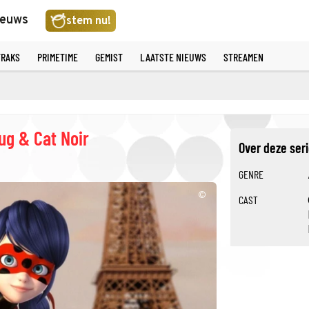
ieuws
stem nu!
TRAKS
PRIMETIME
GEMIST
LAATSTE NIEUWS
STREAMEN
ug & Cat Noir
Over deze ser
GENRE
©
CAST