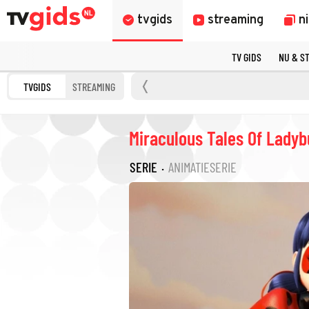
tvgids
streaming
n
TV GIDS
NU & S
TVGIDS
STREAMING
Miraculous Tales Of Ladyb
SERIE
·
ANIMATIESERIE