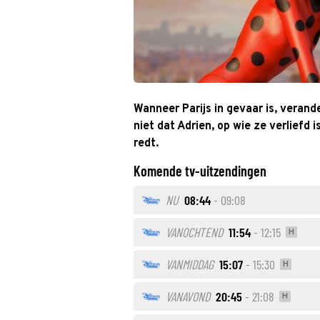
Wanneer Parijs in gevaar is, veran
niet dat Adrien, op wie ze verliefd 
redt.
Komende tv-uitzendingen
NU
08:44
- 09:08
VANOCHTEND
11:54
- 12:15
H
VANMIDDAG
15:07
- 15:30
H
VANAVOND
20:45
- 21:08
H