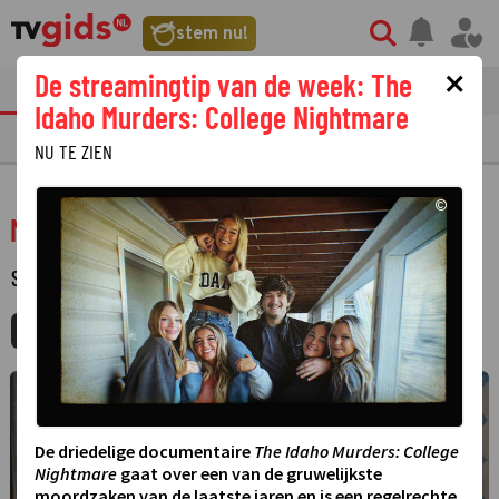
stem nu!
×
De streamingtip van de week: The
tvgids
streaming
nieuws
Idaho Murders: College Nightmare
TV GIDS
NU & STRAKS
PRIMETIME
GEMIST
LAATSTE NIEUWS
NU TE ZIEN
©
Moedermaffia
SERIE
·
KOMEDIE
·
3 SEIZOENEN
MIJNGIDS
AGENDA
DELEN
©
De driedelige documentaire
The Idaho Murders: College
Nightmare
gaat over een van de gruwelijkste
moordzaken van de laatste jaren en is een regelrechte