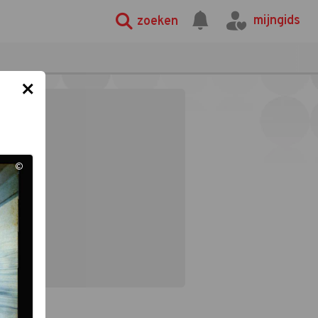
mijngids
zoeken
×
©