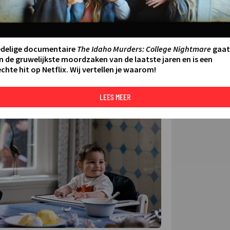
FILMS 
SERIES
edelige documentaire
The Idaho Murders: College Nightmare
gaat
N AAN AGENDA
DELEN
n de gruwelijkste moordzaken van de laatste jaren en is een
chte hit op Netflix. Wij vertellen je waarom!
DE KIJ
TIP
©
LEES MEER