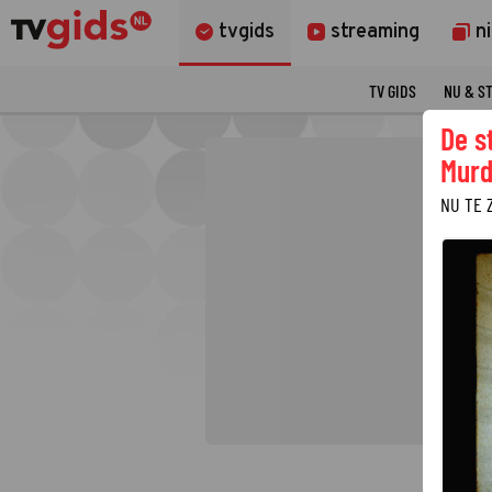
tvgids
streaming
n
TV GIDS
NU & S
De s
Murd
NU TE 