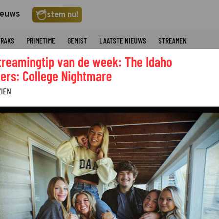
ieuws
stem nu!
TRAKS
PRIMETIME
GEMIST
LAATSTE NIEUWS
STREAMEN
treamingtip van de week: The Idaho
ers: College Nightmare
ZIEN