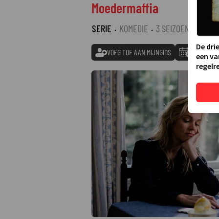
Moedermaffia
SERIE
·
KOMEDIE
·
3 SEIZOENEN
De dri
VOEG TOE AAN MIJNGIDS
TOEVOEGE
een va
regelre