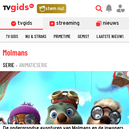
stem nu!
tvgids
streaming
nieuws
TV GIDS
NU & STRAKS
PRIMETIME
GEMIST
LAATSTE NIEUWS
Molmans
SERIE
·
ANIMATIESERIE
©
De ondergrondse avonturen van Molmans en de inwoners