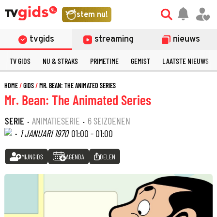
stem nu!
tvgids
streaming
nieuws
TV GIDS
NU & STRAKS
PRIMETIME
GEMIST
LAATSTE NIEUWS
HOME
GIDS
MR. BEAN: THE ANIMATED SERIES
Mr. Bean: The Animated Series
SERIE
·
ANIMATIESERIE
·
6 SEIZOENEN
·
1 JANUARI 1970
01:00 - 01:00
MIJNGIDS
AGENDA
DELEN