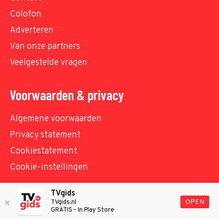
Colofon
Adverteren
Van onze partners
Veelgestelde vragen
Voorwaarden & privacy
Algemene voorwaarden
Privacy statement
Cookiestatement
Cookie-instellingen
TVgids
© TVgids.nl 2026 - All rights reserved. No text and
OPEN
TVgids.nl
GRATIS - In Play Store
datamining.