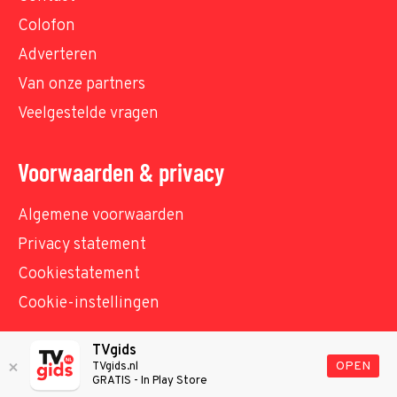
Colofon
Adverteren
Van onze partners
Veelgestelde vragen
Voorwaarden & privacy
Algemene voorwaarden
Privacy statement
Cookiestatement
Cookie-instellingen
TVgids
© TVgids.nl 2026 - All rights reserved. No text and
OPEN
TVgids.nl
GRATIS - In Play Store
datamining.