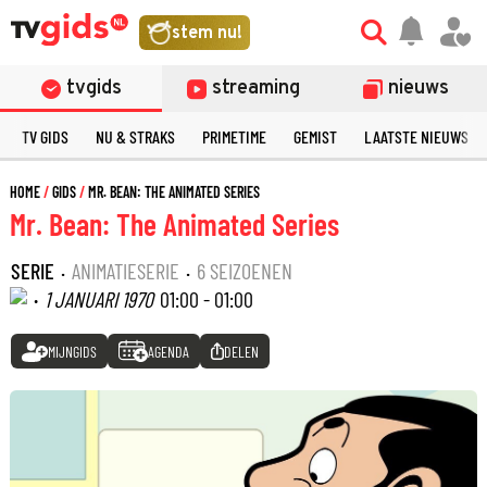
stem nu!
tvgids
streaming
nieuws
TV GIDS
NU & STRAKS
PRIMETIME
GEMIST
LAATSTE NIEUWS
HOME
GIDS
MR. BEAN: THE ANIMATED SERIES
Mr. Bean: The Animated Series
SERIE
·
ANIMATIESERIE
·
6 SEIZOENEN
·
1 JANUARI 1970
01:00 - 01:00
MIJNGIDS
AGENDA
DELEN