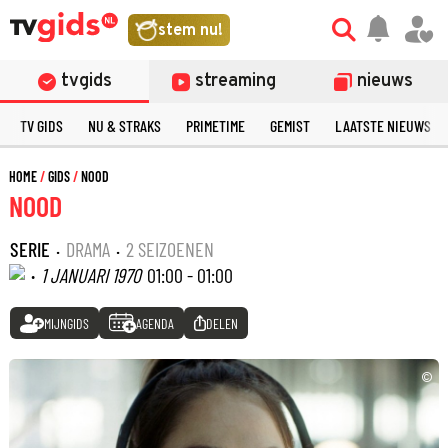
stem nu!
tvgids
streaming
nieuws
TV GIDS
NU & STRAKS
PRIMETIME
GEMIST
LAATSTE NIEUWS
HOME
GIDS
NOOD
NOOD
SERIE
·
DRAMA
·
2 SEIZOENEN
·
1 JANUARI 1970
01:00 - 01:00
MIJNGIDS
AGENDA
DELEN
©