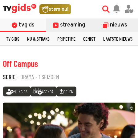
stem nu!
tvgids
streaming
nieuws
TV GIDS
NU & STRAKS
PRIMETIME
GEMIST
LAATSTE NIEUWS
Off Campus
SERIE
·
DRAMA
·
1 SEIZOEN
MIJNGIDS
AGENDA
DELEN
©