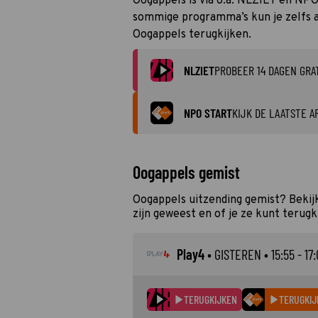
Oogappels is via o.a. NLZIET en NPO
sommige programma’s kun je zelfs al
Oogappels terugkijken.
NLZIET
PROBEER 14 DAGEN GRA
NPO START
KIJK DE LAATSTE A
Oogappels gemist
Oogappels uitzending gemist? Bekij
zijn geweest en of je ze kunt terugk
Play4
•
GISTEREN
• 15:55 - 17
TERUGKIJKEN
TERUGKIJ