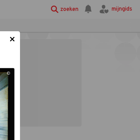
mijngids
zoeken
×
©