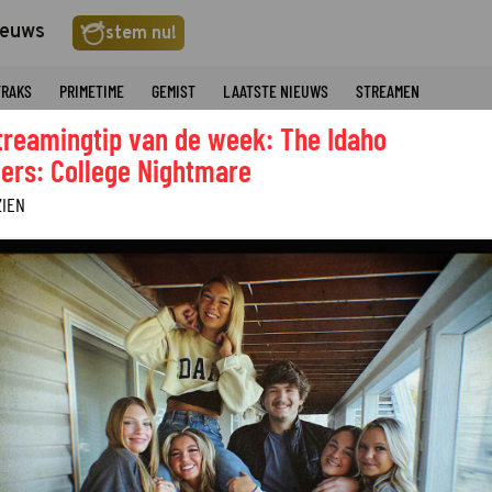
ieuws
stem nu!
TRAKS
PRIMETIME
GEMIST
LAATSTE NIEUWS
STREAMEN
treamingtip van de week: The Idaho
ers: College Nightmare
ZIEN