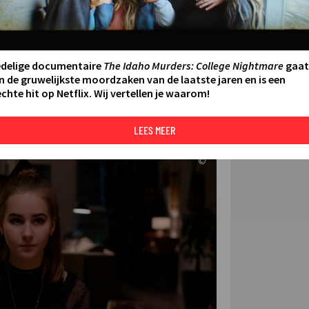
FILMS 
SERIES
edelige documentaire
The Idaho Murders: College Nightmare
gaat
ing 2023
n de gruwelijkste moordzaken van de laatste jaren en is een
- 17:05
chte hit op Netflix. Wij vertellen je waarom!
DE KIJ
TIP
N AAN AGENDA
DELEN
LEES MEER
©