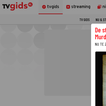
tvgids
streaming
n
TV GIDS
NU & S
De s
Murd
NU TE 