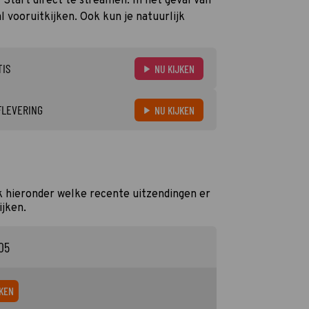
 Start direct te streamen. In het geval van
 vooruitkijken. Ook kun je natuurlijk
TIS
NU KIJKEN
FLEVERING
NU KIJKEN
k hieronder welke recente uitzendingen er
ijken.
:05
KEN