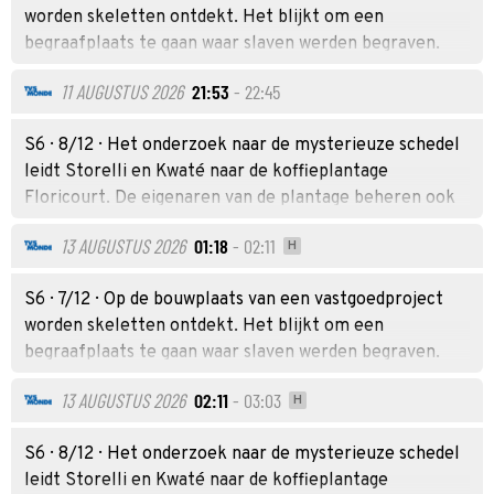
worden skeletten ontdekt. Het blijkt om een
begraafplaats te gaan waar slaven werden begraven.
Maar een van de gevonden schedels lijkt veel recenter.
11 AUGUSTUS 2026
21:53
- 22:45
S6 · 8/12 · Het onderzoek naar de mysterieuze schedel
leidt Storelli en Kwaté naar de koffieplantage
Floricourt. De eigenaren van de plantage beheren ook
een erfgoedstichting.
13 AUGUSTUS 2026
01:18
- 02:11
H
S6 · 7/12 · Op de bouwplaats van een vastgoedproject
worden skeletten ontdekt. Het blijkt om een
begraafplaats te gaan waar slaven werden begraven.
Maar een van de gevonden schedels lijkt veel recenter.
13 AUGUSTUS 2026
02:11
- 03:03
H
S6 · 8/12 · Het onderzoek naar de mysterieuze schedel
leidt Storelli en Kwaté naar de koffieplantage