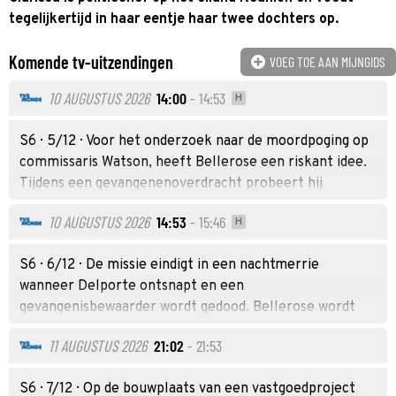
tegelijkertijd in haar eentje haar twee dochters op.
Komende tv-uitzendingen
VOEG TOE AAN MIJNGIDS
10 AUGUSTUS 2026
14:00
- 14:53
H
S6 · 5/12 · Voor het onderzoek naar de moordpoging op
commissaris Watson, heeft Bellerose een riskant idee.
Tijdens een gevangenenoverdracht probeert hij
Delporte, een corrupte agent, stiekem te ondervragen.
10 AUGUSTUS 2026
14:53
- 15:46
H
S6 · 6/12 · De missie eindigt in een nachtmerrie
wanneer Delporte ontsnapt en een
gevangenisbewaarder wordt gedood. Bellerose wordt
volledig verantwoordelijk gehouden voor deze
11 AUGUSTUS 2026
21:02
- 21:53
mislukking.
S6 · 7/12 · Op de bouwplaats van een vastgoedproject