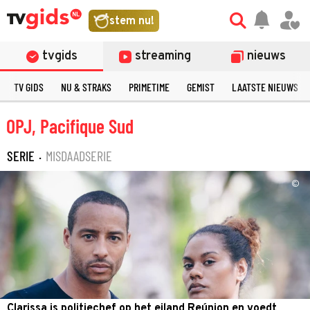
stem nu!
tvgids
streaming
nieuws
TV GIDS
NU & STRAKS
PRIMETIME
GEMIST
LAATSTE NIEUWS
OPJ, Pacifique Sud
SERIE
·
MISDAADSERIE
©
Clarissa is politiechef op het eiland Reúnion en voedt