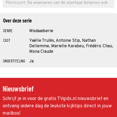
Floricourt. De eigenaren van de plantage beheren ook
een erfgoedstichting.
Over deze serie
GENRE
Misdaadserie
CAST
Yaëlle Trulès, Antoine Stip, Nathan
Dellemme, Marielle Karabeu, Frédéric Chau,
Mona Claude
ONDERTITELING
Ja
Nieuwsbrief
Schrijf je in voor de gratis TVgids.nl nieuwsbrief en
ontvang iedere dag de leukste kijktips direct in jouw
mailbox!