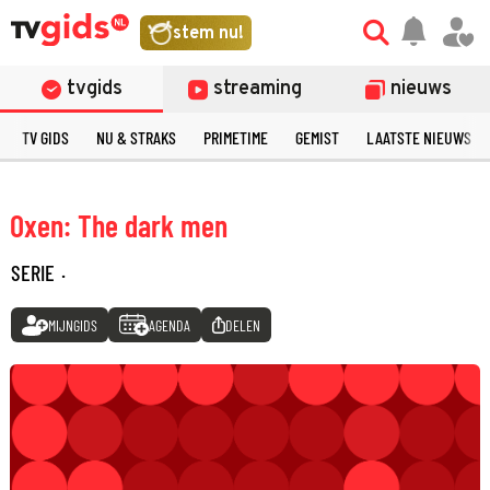
stem nu!
tvgids
streaming
nieuws
TV GIDS
NU & STRAKS
PRIMETIME
GEMIST
LAATSTE NIEUWS
Oxen: The dark men
SERIE
·
MIJNGIDS
AGENDA
DELEN