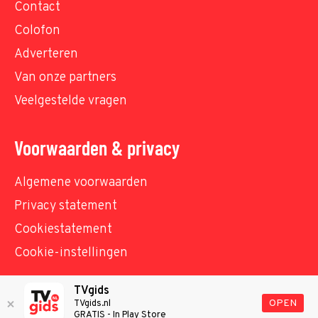
Contact
Colofon
Adverteren
Van onze partners
Veelgestelde vragen
Voorwaarden & privacy
Algemene voorwaarden
Privacy statement
Cookiestatement
Cookie-instellingen
TVgids
© TVgids.nl 2026 - All rights reserved. No text and
OPEN
TVgids.nl
GRATIS - In Play Store
datamining.