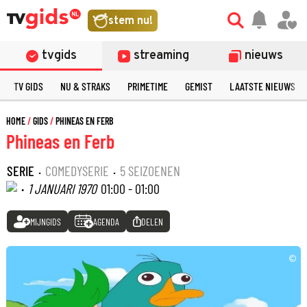
stem nu!
tvgids
streaming
nieuws
TV GIDS
NU & STRAKS
PRIMETIME
GEMIST
LAATSTE NIEUWS
HOME
GIDS
PHINEAS EN FERB
Phineas en Ferb
SERIE
·
COMEDYSERIE
·
5 SEIZOENEN
·
1 JANUARI 1970
01:00 - 01:00
MIJNGIDS
AGENDA
DELEN
©