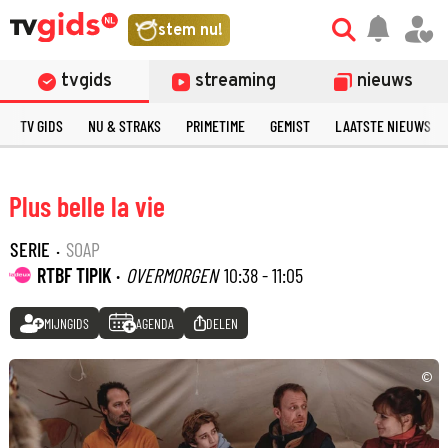
stem nu!
tvgids
streaming
nieuws
TV GIDS
NU & STRAKS
PRIMETIME
GEMIST
LAATSTE NIEUWS
Plus belle la vie
SERIE
·
SOAP
RTBF TIPIK ·
OVERMORGEN
10:38 - 11:05
MIJNGIDS
AGENDA
DELEN
©