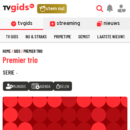
stem nu!
tvgids
streaming
nieuws
TV GIDS
NU & STRAKS
PRIMETIME
GEMIST
LAATSTE NIEUWS
HOME
GIDS
PREMIER TRIO
Premier trio
SERIE
·
MIJNGIDS
AGENDA
DELEN