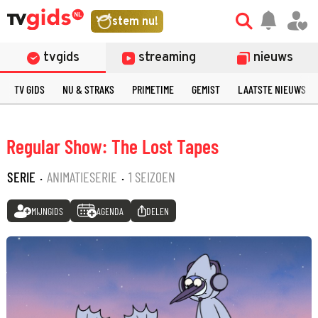
stem nu!
tvgids
streaming
nieuws
TV GIDS
NU & STRAKS
PRIMETIME
GEMIST
LAATSTE NIEUWS
Regular Show: The Lost Tapes
SERIE
·
ANIMATIESERIE
·
1 SEIZOEN
MIJNGIDS
AGENDA
DELEN