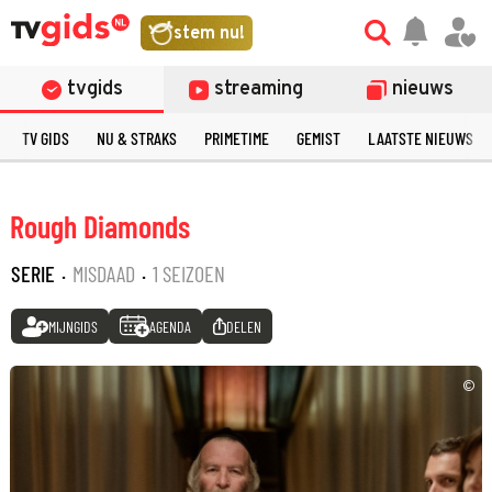
stem nu!
tvgids
streaming
nieuws
TV GIDS
NU & STRAKS
PRIMETIME
GEMIST
LAATSTE NIEUWS
Rough Diamonds
SERIE
·
MISDAAD
·
1 SEIZOEN
MIJNGIDS
AGENDA
DELEN
©