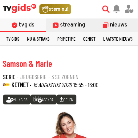
stem nu!
tvgids
streaming
nieuws
TV GIDS
NU & STRAKS
PRIMETIME
GEMIST
LAATSTE NIEUWS
Samson & Marie
SERIE
·
JEUGDSERIE
·
3 SEIZOENEN
KETNET ·
15 AUGUSTUS 2026
15:55 - 16:00
MIJNGIDS
AGENDA
DELEN
©