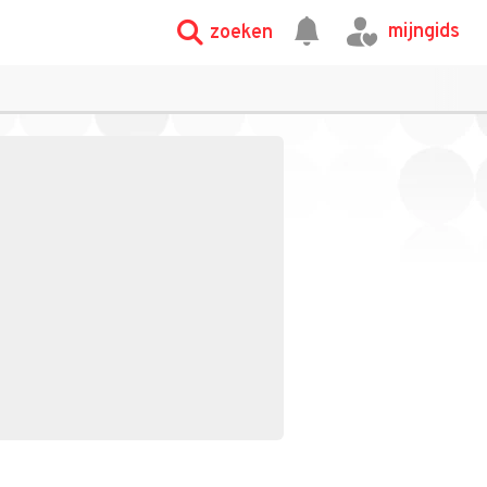
mijngids
zoeken