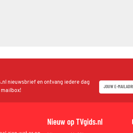
ds.nl nieuwsbrief en ontvang iedere dag
w mailbox!
Nieuw op TVgids.nl