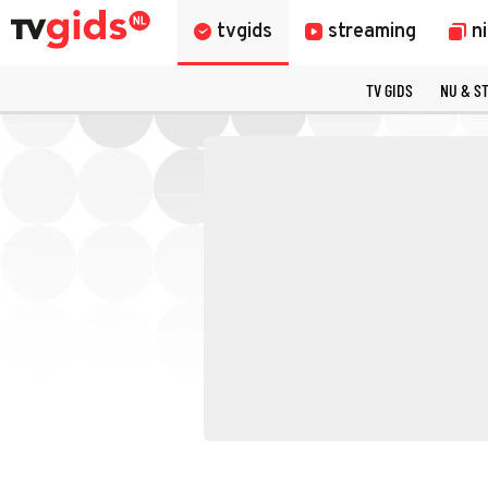
tvgids
streaming
n
TV GIDS
NU & S