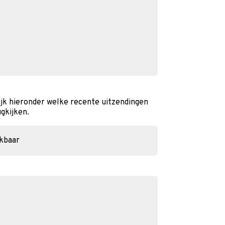
ijk hieronder welke recente uitzendingen
ugkijken.
ikbaar