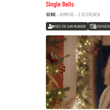
Single Bells
SERIE
·
KOMEDIE
·
2 SEIZOENEN
VOEG TOE AAN MIJNGIDS
TOEVOEGE