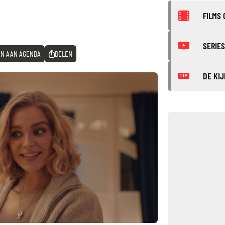
FILMS 
SERIES
N AAN AGENDA
DELEN
DE KIJ
TIP