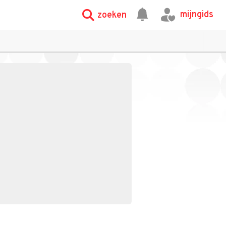
mijngids
zoeken