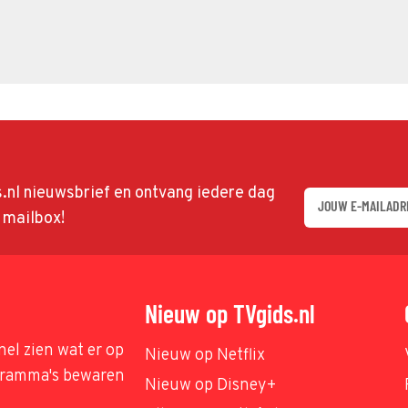
ds.nl nieuwsbrief en ontvang iedere dag
w mailbox!
Nieuw op TVgids.nl
nel zien wat er op
Nieuw op Netflix
ogramma's bewaren
Nieuw op Disney+