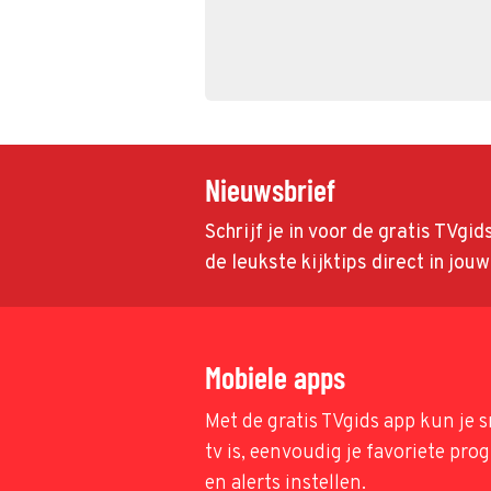
Nieuwsbrief
Schrijf je in voor de gratis TVgi
de leukste kijktips direct in jou
Mobiele apps
Met de gratis TVgids app kun je s
tv is, eenvoudig je favoriete pr
en alerts instellen.