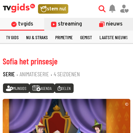
stem nu!
tvgids
streaming
nieuws
TV GIDS
NU & STRAKS
PRIMETIME
GEMIST
LAATSTE NIEUWS
Sofia het prinsesje
SERIE
·
ANIMATIESERIE
·
4 SEIZOENEN
MIJNGIDS
AGENDA
DELEN
©