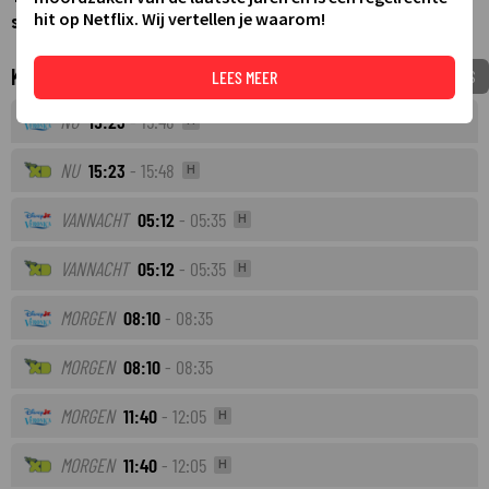
hit op Netflix. Wij vertellen je waarom!
stoppen.
Komende tv-uitzendingen
VOEG TOE AAN MIJNGIDS
LEES MEER
NU
15:23
- 15:48
H
NU
15:23
- 15:48
H
VANNACHT
05:12
- 05:35
H
VANNACHT
05:12
- 05:35
H
MORGEN
08:10
- 08:35
MORGEN
08:10
- 08:35
MORGEN
11:40
- 12:05
H
MORGEN
11:40
- 12:05
H