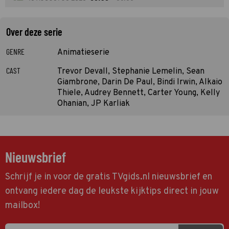
Over deze serie
GENRE
Animatieserie
CAST
Trevor Devall, Stephanie Lemelin, Sean
Giambrone, Darin De Paul, Bindi Irwin, Alkaio
Thiele, Audrey Bennett, Carter Young, Kelly
Ohanian, JP Karliak
Nieuwsbrief
Schrijf je in voor de gratis TVgids.nl nieuwsbrief en
ontvang iedere dag de leukste kijktips direct in jouw
mailbox!