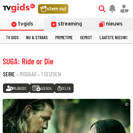
stem nu!
tvgids
streaming
nieuws
TV GIDS
NU & STRAKS
PRIMETIME
GEMIST
LAATSTE NIEUWS
SUGA: Ride or Die
SERIE
·
MISDAAD
·
1 SEIZOEN
MIJNGIDS
AGENDA
DELEN
©