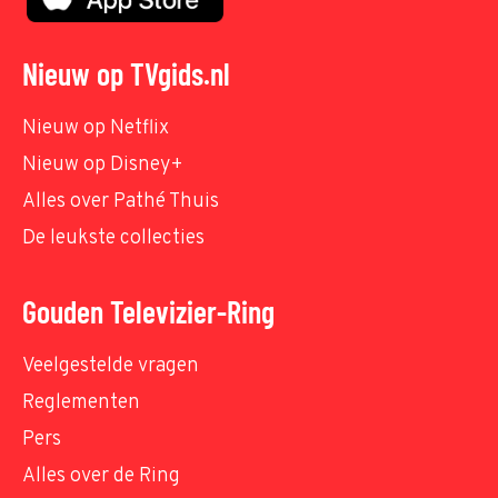
Nieuw op TVgids.nl
Nieuw op Netflix
Nieuw op Disney+
Alles over Pathé Thuis
De leukste collecties
Gouden Televizier-Ring
Veelgestelde vragen
Reglementen
Pers
Alles over de Ring