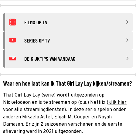
FILMS OP TV
SERIES OP TV
DE KIJKTIPS VAN VANDAAG
TIP
Waar en hoe laat kan ik That Girl Lay Lay kijken/streamen?
That Girl Lay Lay (serie) wordt uitgezonden op
Nickelodeon en is te streamen op (o.a.) Netflix (
klik hier
voor alle streamingdiensten). In deze serie spelen onder
anderen Mikaela Astel, Elijah M. Cooper en Nayah
Damasen. Er zijn 2 seizoenen verschenen en de eerste
aflevering werd in 2021 uitgezonden.