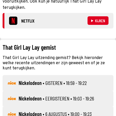
vooruitkijken. Ook kun je natuurlijk That Girl Lay Lay
terugkijken.
NETFLIX
KIJKEN
That Girl Lay Lay gemist
That Girl Lay Lay uitzending gemist? Bekijk hieronder
welke recente uitzendingen er zijn geweest en of je ze
kunt terugkijken.
Nickelodeon
•
GISTEREN
• 18:59 - 19:22
Nickelodeon
•
EERGISTEREN
• 19:03 - 19:26
Nickelodeon
•
6 AUGUSTUS
• 19:00 - 19:23