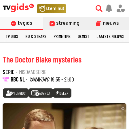
stem nu!
tvgids
streaming
nieuws
TV GIDS
NU & STRAKS
PRIMETIME
GEMIST
LAATSTE NIEUWS
The Doctor Blake mysteries
SERIE
·
MISDAADSERIE
BBC NL ·
VANAVOND
19:55 - 21:00
MIJNGIDS
AGENDA
DELEN
©