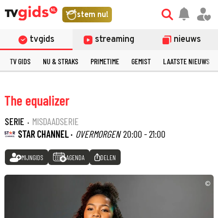
stem nu!
tvgids
streaming
nieuws
TV GIDS
NU & STRAKS
PRIMETIME
GEMIST
LAATSTE NIEUWS
The equalizer
SERIE
·
MISDAADSERIE
STAR CHANNEL ·
OVERMORGEN
20:00 - 21:00
MIJNGIDS
AGENDA
DELEN
©