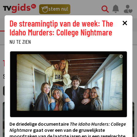
stem nu!
×
De streamingtip van de week: The
tvgids
streaming
nieuws
Idaho Murders: College Nightmare
TV GIDS
NU & STRAKS
PRIMETIME
GEMIST
LAATSTE NIEUWS
NU TE ZIEN
©
The Gold
SERIE
·
DRAMA
·
2 SEIZOENEN
MIJNGIDS
AGENDA
DELEN
©
De driedelige documentaire
The Idaho Murders: College
Nightmare
gaat over een van de gruwelijkste
moordzaken van de laatste jaren en is een regelrechte