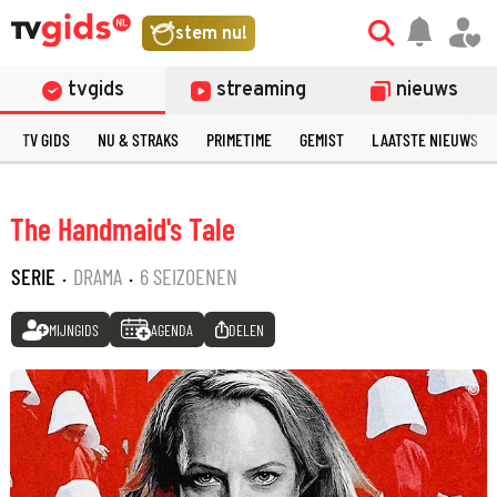
stem nu!
tvgids
streaming
nieuws
TV GIDS
NU & STRAKS
PRIMETIME
GEMIST
LAATSTE NIEUWS
The Handmaid's Tale
SERIE
·
DRAMA
·
6 SEIZOENEN
MIJNGIDS
AGENDA
DELEN
©