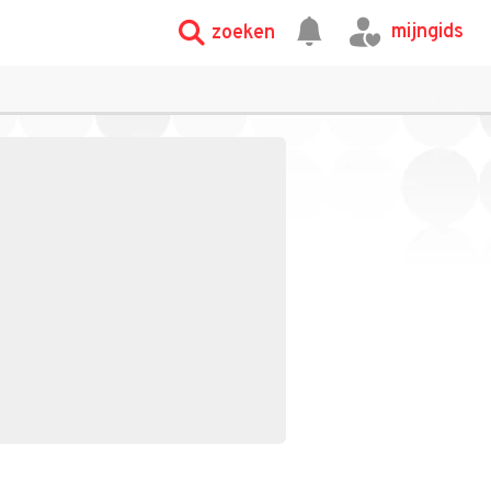
mijngids
zoeken