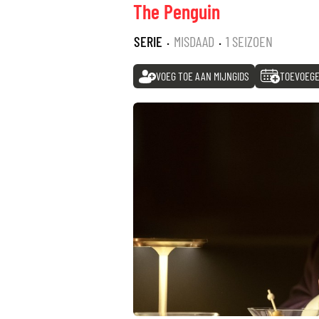
The Penguin
SERIE
·
MISDAAD
·
1 SEIZOEN
VOEG TOE AAN MIJNGIDS
TOEVOEGE