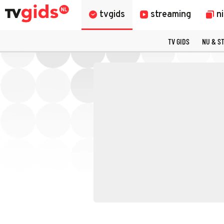
tvgids
streaming
n
TV GIDS
NU & S