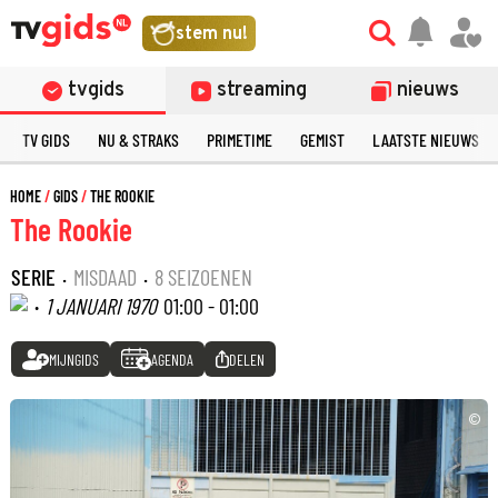
stem nu!
tvgids
streaming
nieuws
TV GIDS
NU & STRAKS
PRIMETIME
GEMIST
LAATSTE NIEUWS
HOME
GIDS
THE ROOKIE
The Rookie
SERIE
·
MISDAAD
·
8 SEIZOENEN
·
1 JANUARI 1970
01:00 - 01:00
MIJNGIDS
AGENDA
DELEN
©