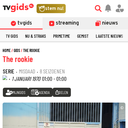
stem nu!
tvgids
streaming
nieuws
TV GIDS
NU & STRAKS
PRIMETIME
GEMIST
LAATSTE NIEUWS
HOME
GIDS
THE ROOKIE
The rookie
SERIE
·
MISDAAD
·
8 SEIZOENEN
·
1 JANUARI 1970
01:00 - 01:00
MIJNGIDS
AGENDA
DELEN
©