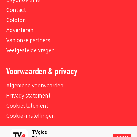
SkyShowtime
Contact
Colofon
Adverteren
Van onze partners
Veelgestelde vragen
Voorwaarden & privacy
Algemene voorwaarden
Privacy statement
Cookiestatement
Cookie-instellingen
TVgids
© TVgids.nl 2026 - All rights reserved. No text and