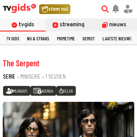
stem nu!
tvgids
streaming
nieuws
TV GIDS
NU & STRAKS
PRIMETIME
GEMIST
LAATSTE NIEUWS
The Serpent
SERIE
·
MINISERIE
·
1 SEIZOEN
MIJNGIDS
AGENDA
DELEN
©