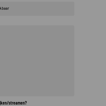
ikbaar
kijken/streamen?