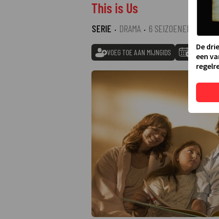
This is Us
SERIE
·
DRAMA
·
6 SEIZOENEN
De dri
VOEG TOE AAN MIJNGIDS
TOEVOEGE
een va
regelre