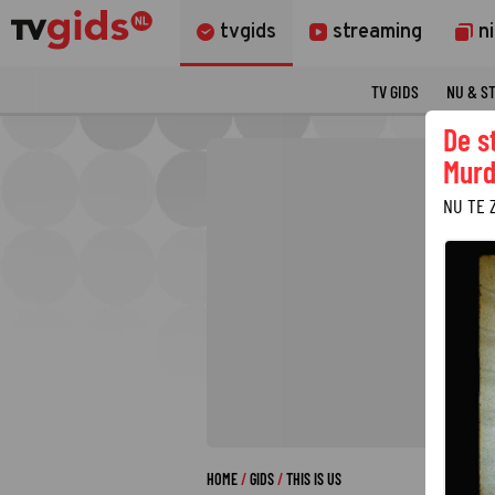
tvgids
streaming
n
TV GIDS
NU & S
De s
Murd
NU TE 
HOME
GIDS
THIS IS US