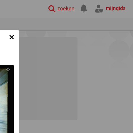
mijngids
zoeken
×
©