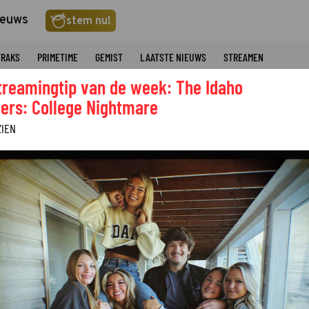
ieuws
stem nu!
TRAKS
PRIMETIME
GEMIST
LAATSTE NIEUWS
STREAMEN
treamingtip van de week: The Idaho
ers: College Nightmare
ZIEN