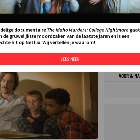
FILMS 
SERIES
edelige documentaire
The Idaho Murders: College Nightmare
gaat
N AAN AGENDA
DELEN
n de gruwelijkste moordzaken van de laatste jaren en is een
chte hit op Netflix. Wij vertellen je waarom!
DE KIJ
TIP
©
LEES MEER
VOOR & NA