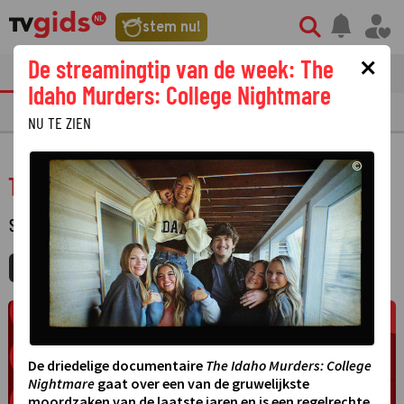
stem nu!
×
De streamingtip van de week: The
tvgids
streaming
nieuws
Idaho Murders: College Nightmare
TV GIDS
NU & STRAKS
PRIMETIME
GEMIST
LAATSTE NIEUWS
NU TE ZIEN
©
Todo Lo Que Me Gusta
SERIE
·
MIJNGIDS
AGENDA
DELEN
De driedelige documentaire
The Idaho Murders: College
Nightmare
gaat over een van de gruwelijkste
moordzaken van de laatste jaren en is een regelrechte