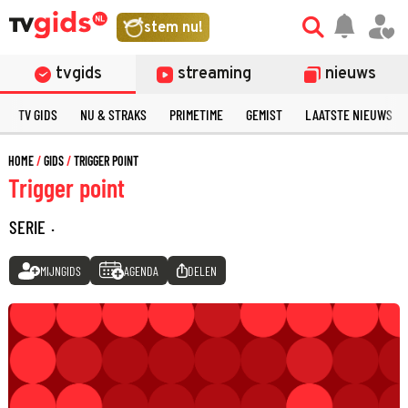
stem nu!
tvgids
streaming
nieuws
TV GIDS
NU & STRAKS
PRIMETIME
GEMIST
LAATSTE NIEUWS
HOME
GIDS
TRIGGER POINT
Trigger point
SERIE
·
MIJNGIDS
AGENDA
DELEN