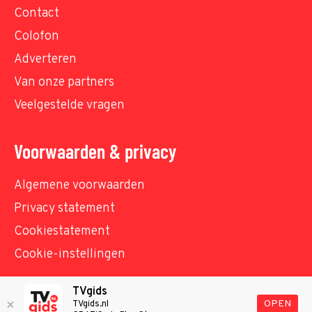
Contact
Colofon
Adverteren
Van onze partners
Veelgestelde vragen
Voorwaarden & privacy
Algemene voorwaarden
Privacy statement
Cookiestatement
Cookie-instellingen
TVgids
© TVgids.nl 2026 - All rights reserved. No text and
OPEN
TVgids.nl