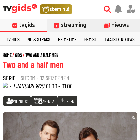
stem nu!
tvgids
streaming
nieuws
TV GIDS
NU & STRAKS
PRIMETIME
GEMIST
LAATSTE NIEUWS
HOME
GIDS
TWO AND A HALF MEN
Two and a half men
SERIE
·
SITCOM
·
12 SEIZOENEN
·
1 JANUARI 1970
01:00 - 01:00
MIJNGIDS
AGENDA
DELEN
©