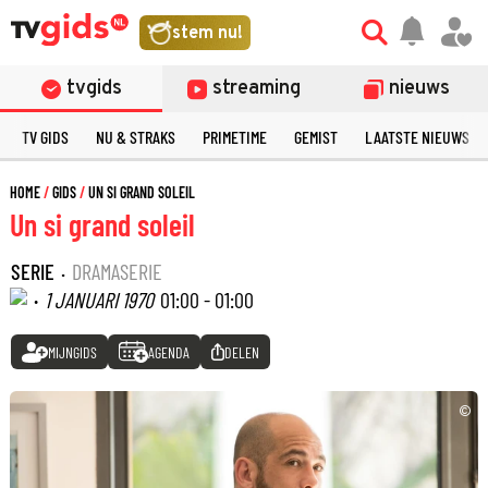
stem nu!
tvgids
streaming
nieuws
TV GIDS
NU & STRAKS
PRIMETIME
GEMIST
LAATSTE NIEUWS
HOME
GIDS
UN SI GRAND SOLEIL
Un si grand soleil
SERIE
·
DRAMASERIE
·
1 JANUARI 1970
01:00 - 01:00
MIJNGIDS
AGENDA
DELEN
©