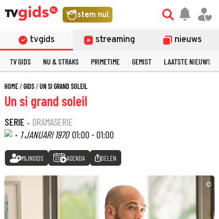
stem nu!
tvgids
streaming
nieuws
TV GIDS
NU & STRAKS
PRIMETIME
GEMIST
LAATSTE NIEUWS
HOME
GIDS
UN SI GRAND SOLEIL
Un si grand soleil
SERIE
·
DRAMASERIE
·
1 JANUARI 1970
01:00 - 01:00
MIJNGIDS
AGENDA
DELEN
©