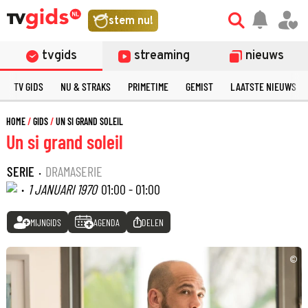
stem nu!
tvgids
streaming
nieuws
TV GIDS
NU & STRAKS
PRIMETIME
GEMIST
LAATSTE NIEUWS
HOME
GIDS
UN SI GRAND SOLEIL
Un si grand soleil
SERIE
·
DRAMASERIE
·
1 JANUARI 1970
01:00 - 01:00
MIJNGIDS
AGENDA
DELEN
©