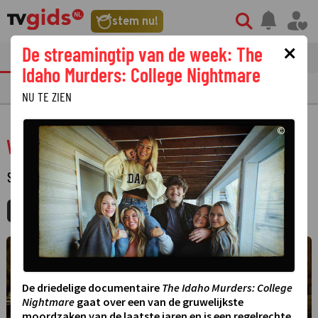
stem nu!
×
De streamingtip van de week: The
tvgids
streaming
nieuws
Idaho Murders: College Nightmare
TV GIDS
NU & STRAKS
PRIMETIME
GEMIST
LAATSTE NIEUWS
NU TE ZIEN
©
Watson
SERIE
·
MISDAAD
·
2 SEIZOENEN
MIJNGIDS
AGENDA
DELEN
De driedelige documentaire
The Idaho Murders: College
Nightmare
gaat over een van de gruwelijkste
moordzaken van de laatste jaren en is een regelrechte